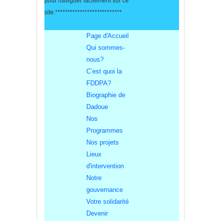
pour naviguer facilement sur ce
site
.***************************
Page d'Accueil
Qui sommes-
nous?
C’est quoi la
FDDPA?
Biographie de
Dadoue
Nos
Programmes
Nos projets
Lieux
d'intervention
Notre
gouvernance
Votre solidarité
Devenir