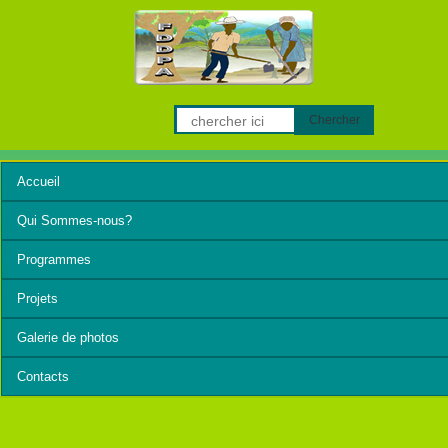
Chercher
Accueil
Qui Sommes-nous?
Programmes
Projets
Galerie de photos
Contacts